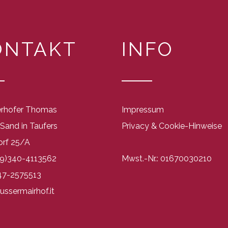
ONTAKT
INFO
rhofer Thomas
Impressum
Sand in Taufers
Privacy & Cookie-Hinweise
orf 25/A
+39)340-4113562
Mwst.-Nr.: 01670030210
47-2575513
ussermairhof.it