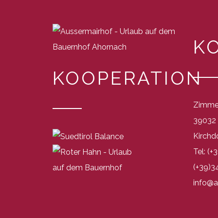
K
KOOPERATION
Zimme
39032 
Kirchd
Tel: (
(+39)3
info@a