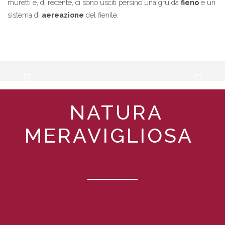
muretti e, di recente, ci sono usciti persino una gru da
fieno
e un
sistema di
aereazione
del fienile.
NATURA
MERAVIGLIOSA