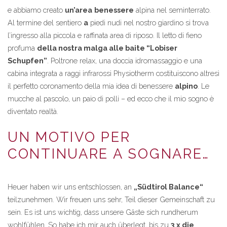
e abbiamo creato
un’area
benessere
alpina nel seminterrato.
Al termine del sentiero
a
piedi nudi nel nostro giardino si trova
l’ingresso alla piccola e raffinata area di riposo. Il letto di fieno
profuma
della nostra malga alle baite “Lobiser
Schupfen”
. Poltrone relax, una doccia idromassaggio e una
cabina integrata a raggi infrarossi Physiotherm costituiscono altresì
il perfetto coronamento della mia idea di benessere
alpino
. Le
mucche al pascolo, un paio di polli – ed ecco che il mio sogno è
diventato realtà.
UN MOTIVO PER
CONTINUARE A SOGNARE…
Heuer haben wir uns entschlossen, an
„Südtirol Balance“
teilzunehmen. Wir freuen uns sehr, Teil dieser Gemeinschaft zu
sein. Es ist uns wichtig, dass unsere Gäste sich rundherum
wohlfühlen. So habe ich mir auch überlegt, bis zu
3 x die